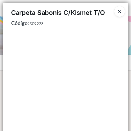
Ingresar a la Tienda
Carpeta Sabonis C/Kismet T/O
Código
:
PUNTOS DE VENTA
309228
CÓMO COMPRAR
QUIÉNES SOMOS
Menú
CONTACTO
Lista vacía