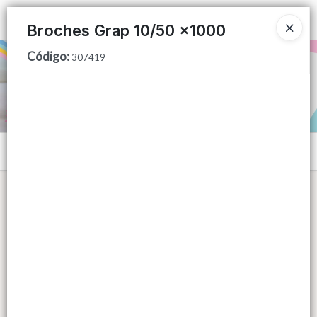
Ingresar a la Tienda
Broches Grap 10/50 x1000
Código
:
PUNTOS DE VENTA
307419
CÓMO COMPRAR
QUIÉNES SOMOS
Menú
CONTACTO
Lista vacía