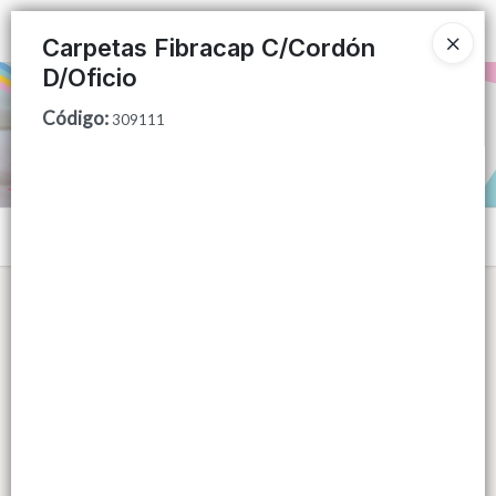
Ingresar a la Tienda
Carpetas Fibracap C/Cordón
D/Oficio
PUNTOS DE VENTA
Código
:
309111
CÓMO COMPRAR
QUIÉNES SOMOS
Menú
CONTACTO
Lista vacía