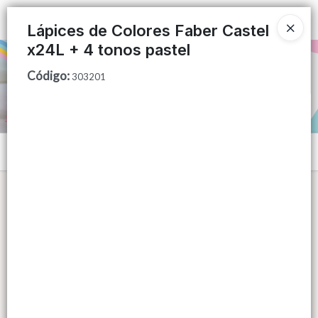
Ingresar a la Tienda
Lápices de Colores Faber Castel
x24L + 4 tonos pastel
PUNTOS DE VENTA
Código
:
303201
CÓMO COMPRAR
QUIÉNES SOMOS
Menú
CONTACTO
Lista vacía