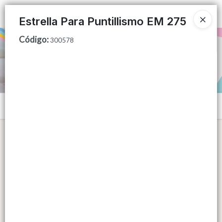
Ingresar a la Tienda
Estrella Para Puntillismo EM 275
Código
:
PUNTOS DE VENTA
300578
CÓMO COMPRAR
QUIÉNES SOMOS
Menú
CONTACTO
Lista vacía