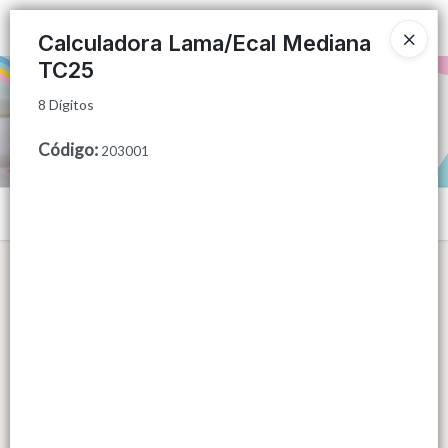
8 Dígitos
Ingresar a la Tienda
Calculadora Lama/Ecal Mediana
TC25
PUNTOS DE VENTA
8 Dígitos
CÓMO COMPRAR
Código
:
203001
QUIÉNES SOMOS
Menú
CONTACTO
8 Dígitos
Lista vacía