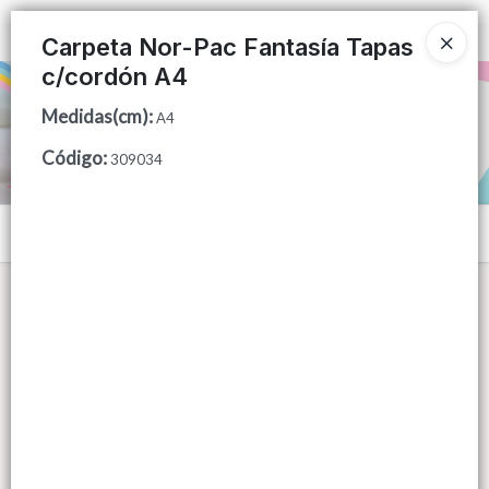
Ingresar a la Tienda
Carpeta Nor-Pac Fantasía Tapas
c/cordón A4
PUNTOS DE VENTA
Medidas(cm)
:
A4
CÓMO COMPRAR
Código
:
309034
QUIÉNES SOMOS
Menú
CONTACTO
Lista vacía