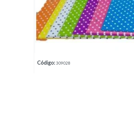
Lista vacía
Código
:
309028