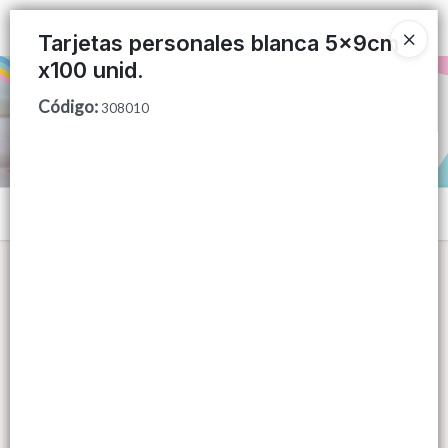
Ingresar a la Tienda
Tarjetas personales blanca 5x9cm
x100 unid.
PUNTOS DE VENTA
Código
:
308010
CÓMO COMPRAR
QUIÉNES SOMOS
Menú
CONTACTO
Lista vacía