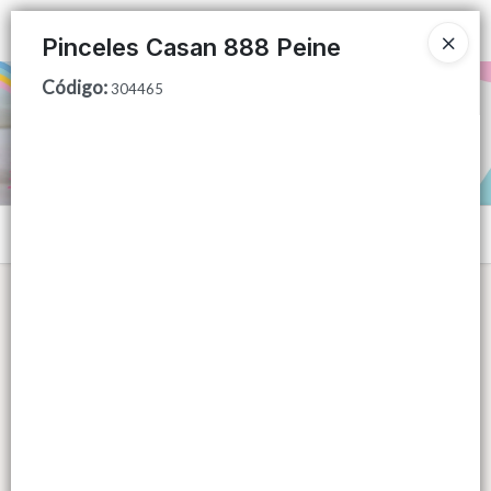
Ingresar a la Tienda
Pinceles Casan 888 Peine
Código
:
PUNTOS DE VENTA
304465
CÓMO COMPRAR
QUIÉNES SOMOS
Menú
CONTACTO
Lista vacía