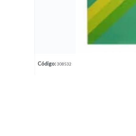
Lista vacía
Código
:
308532