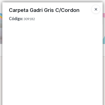
Ingresar a la Tienda
Carpeta Gadri Gris C/Cordon
Código
:
PUNTOS DE VENTA
309182
CÓMO COMPRAR
QUIÉNES SOMOS
Menú
CONTACTO
Lista vacía