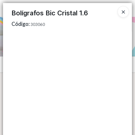
Ingresar a la Tienda
Bolígrafos Bic Cristal 1.6
Código
:
PUNTOS DE VENTA
303060
CÓMO COMPRAR
QUIÉNES SOMOS
Menú
CONTACTO
Lista vacía