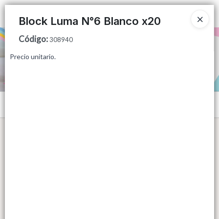
Ingresar a la Tienda
Block Luma N°6 Blanco x20
Código
:
PUNTOS DE VENTA
308940
Precio unitario.
CÓMO COMPRAR
QUIÉNES SOMOS
Menú
CONTACTO
Lista vacía