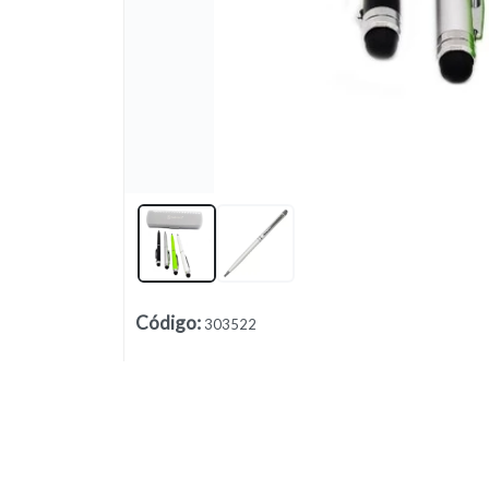
Lista vacía
Código
:
303522